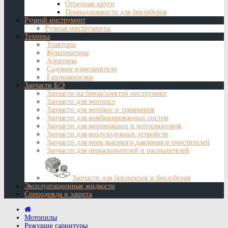
Отрезные круги
Принадлежности для бензобуров
Ручной инструмент
Ручные инструменты
Техника
Тракторы
Культиваторы
Аэраторы
Садовые измельчители
Газонокосилки
Запчасти Б/Э
Запчасти на бензо/электро инструмент
Запчасти для мотопил
Запчасти для мотокос и триммеров
Запчасти для комбинированных систем
Запчасти для мотоножниц и мотосекаторов
Запчасти для воздуходувных устройств
Запчасти для моек высокого давления и очистителей
Запчасти для опрыскивателей и распылителей
Запчасти для бензорезов и бензобуров
Эксплуатационные жидкости
Спецодежда и защита
Мотопилы
Режущие гарнитуры