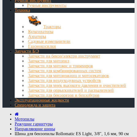
Ручной инструмент
Ручные инструменты
Техника
Тракторы
Культиваторы
Аэраторы
Садовые измельчители
Газонокосилки
Запчасти Б/Э
Запчасти на бензо/электро инструмент
Запчасти для мотопил
Запчасти для мотокос и триммеров
Запчасти для комбинированных систем
Запчасти для мотоножниц и мотосекаторов
Запчасти для воздуходувных устройств
Запчасти для моек высокого давления и очистителей
Запчасти для опрыскивателей и распылителей
Запчасти для бензорезов и бензобуров
Эксплуатационные жидкости
Спецодежда и защита
Мотопилы
Режущие гарнитуры
Направляющие шины
Шина для бензопилы Rollomatic ES Light, 3/8", 1,6 мм, 90 см