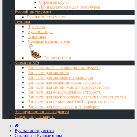
Отрезные круги
Принадлежности для бензобуров
Ручной инструмент
Ручные инструменты
Техника
Тракторы
Культиваторы
Аэраторы
Садовые измельчители
Газонокосилки
Запчасти Б/Э
Запчасти на бензо/электро инструмент
Запчасти для мотопил
Запчасти для мотокос и триммеров
Запчасти для комбинированных систем
Запчасти для мотоножниц и мотосекаторов
Запчасти для воздуходувных устройств
Запчасти для моек высокого давления и очистителей
Запчасти для опрыскивателей и распылителей
Запчасти для бензорезов и бензобуров
Эксплуатационные жидкости
Спецодежда и защита
Ручные инструменты
Секаторы и Ручные пилы