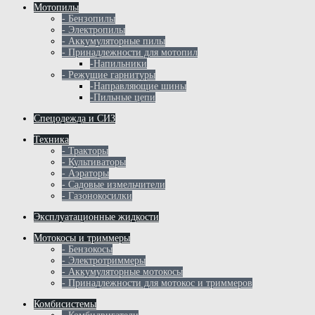
Мотопилы
- Бензопилы
- Электропилы
- Аккумуляторные пилы
- Принадлежности для мотопил
-Напильники
- Режущие гарнитуры
-Направляющие шины
-Пильные цепи
Спецодежда и СИЗ
Техника
- Тракторы
- Культиваторы
- Аэраторы
- Садовые измельчители
- Газонокосилки
Эксплуатационные жидкости
Мотокосы и триммеры
- Бензокосы
- Электротриммеры
- Аккумуляторные мотокосы
- Принадлежности для мотокос и триммеров
Комбисистемы