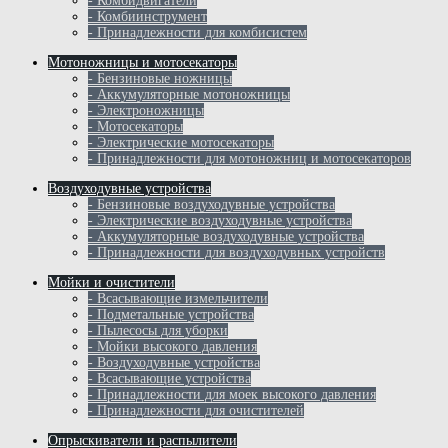
- Комбидвигатели
- Комбиинструмент
- Принадлежности для комбисистем
Мотоножницы и мотосекаторы
- Бензиновые ножницы
- Аккумуляторные мотоножницы
- Электроножницы
- Мотосекаторы
- Электрические мотосекаторы
- Принадлежности для мотоножниц и мотосекаторов
Воздуходувные устройства
- Бензиновые воздуходувные устройства
- Электрические воздуходувные устройства
- Аккумуляторные воздуходувные устройства
- Принадлежности для воздуходувных устройств
Мойки и очистители
- Всасывающие измельчители
- Подметальные устройства
- Пылесосы для уборки
- Мойки высокого давления
- Воздуходувные устройства
- Всасывающие устройства
- Принадлежности для моек высокого давления
- Принадлежности для очистителей
Опрыскиватели и распылители