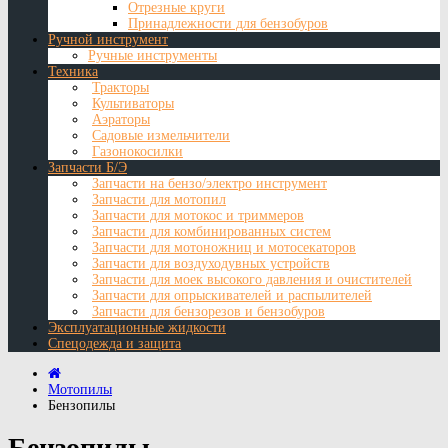
Отрезные круги
Принадлежности для бензобуров
Ручной инструмент
Ручные инструменты
Техника
Тракторы
Культиваторы
Аэраторы
Садовые измельчители
Газонокосилки
Запчасти Б/Э
Запчасти на бензо/электро инструмент
Запчасти для мотопил
Запчасти для мотокос и триммеров
Запчасти для комбинированных систем
Запчасти для мотоножниц и мотосекаторов
Запчасти для воздуходувных устройств
Запчасти для моек высокого давления и очистителей
Запчасти для опрыскивателей и распылителей
Запчасти для бензорезов и бензобуров
Эксплуатационные жидкости
Спецодежда и защита
Мотопилы
Бензопилы
Бензопилы