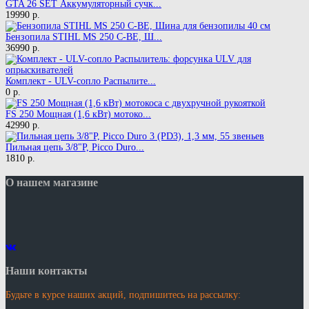
GTA 26 SET Аккумуляторный сучк...
19990 р.
Бензопила STIHL MS 250 C-BE, Ш...
36990 р.
Комплект - ULV-сопло Распылите...
0 р.
FS 250 Мощная (1,6 кВт) мотоко...
42990 р.
Пильная цепь 3/8"P, Picco Duro...
1810 р.
О нашем магазине
Наши контакты
Будьте в курсе наших акций, подпишитесь на рассылку: