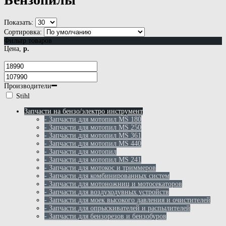
Показать:
Сортировка:
Фильтр товаров
Цена,
р.
Производители
Stihl
Запчасти на бензо/электро инструмент
- Запчасти для мотопил MS 180
- Запчасти для мотопил MS 250
- Запчасти для мотопил MS 361
- Запчасти для мотопил MS 440
- Запчасти для мотопил
- Запчасти для мотопил MS 241
- Запчасти для мотокос и триммеров
- Запчасти для комбинированных систем
- Запчасти для мотоножниц и мотосекаторов
- Запчасти для воздуходувных устройств
- Запчасти для моек высокого давления и очистителей
- Запчасти для опрыскивателей и распылителей
- Запчасти для бензорезов и бензобуров