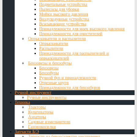
Подметальные устройства
Пылесосы для уборки
Мойки высокого давления
Воздуходувные устройства
Всасывающие устройства
Принадлежности для моек высокого давления
Принадлежности для очистителей
Опрыскиватели и распылители
Опрыскиватели
Распылители
Принадлежности для распылителей и
опрыскивателей
Бензорезы и бензобуры
Бензорезы
Бензобуры
Ручной бур и принадлежности
Отрезные круги
Принадлежности для бензобуров
Ручной инструмент
Ручные инструменты
Техника
Тракторы
Культиваторы
Аэраторы
Садовые измельчители
Газонокосилки
Запчасти Б/Э
Запчасти на бензо/электро инструмент